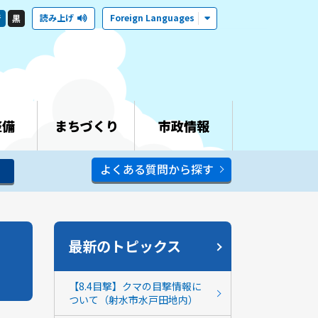
読み上げ
Foreign Languages
青
黒
整備
まちづくり
市政情報
よくある質問から探す
最新のトピックス
【8.4目撃】クマの目撃情報に
ついて（射水市水戸田地内）