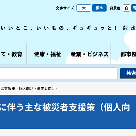
文字サイズ
大
標準
背景色
白
育て・教育
健康・福祉
産業・ビジネス
都市
災者支援策（個人向け・事業者向け）
に伴う主な被災者支援策（個人向