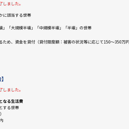
終了しました。
かに該当する世帯
壊」「大規模半壊」「中規模半壊」「半壊」の世帯
ため、資金を貸付（貸付限度額：被害の状況等に応じて150～350万
会】
終了しました。
となる生活費
とする世帯
円）
内