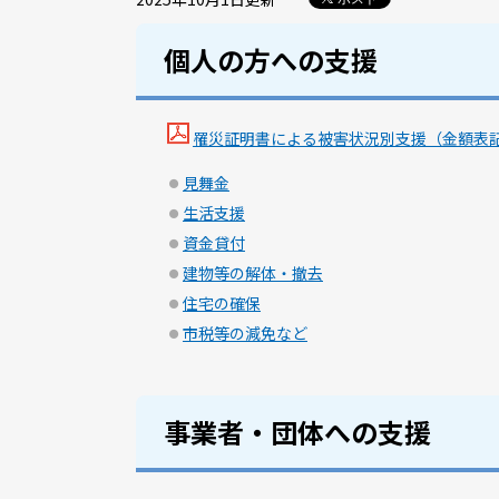
個人の方への支援
罹災証明書による被害状況別支援（金額表記あり）（
見舞金
生活支援
資金貸付
建物等の解体・撤去
住宅の確保
市税等の減免など
事業者・団体への支援