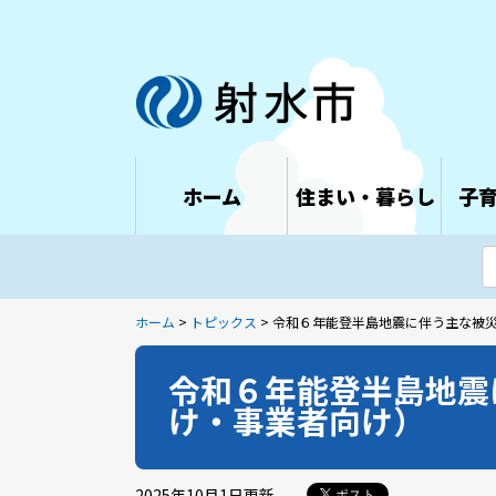
ホーム
住まい・暮らし
子
ホーム
>
トピックス
> 令和６年能登半島地震に伴う主な被
令和６年能登半島地震
け・事業者向け）
2025年10月1日
更新
ポスト