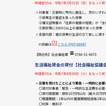
申請受付は、令和7年3月31日（月）をもって
対象者：災害時に市内に居住し、次のいずれ
①世帯主が重症を負った世帯
②罹災証明書の「住家の被害の程度」が「全
③家財等に3分の1以上の被害があった世帯
支援内容：被災世帯の生活の立て直しに資する
※詳細は
こちら [PDF:68KB]
【問合先】社会福祉課
0766-51-6670
生活福祉資金の貸付【社会福祉協議
申請受付は、令和7年9月30日（火）をもって
災害を受けたことにより緊急・一時的に必要
〇貸付対象者：緊急・一時的な生活費を必要
〇貸付限度額：原則10万円以内（最大20万
〇償還期間：1年以内の据置期間経過後2年以
〇利率：無利子