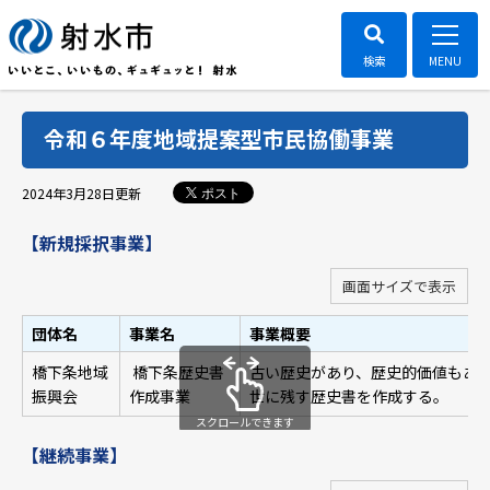
令和６年度地域提案型市民協働事業
ポスト
2024年3月28日
更新
【新規採択事業】
画面サイズで表示
団体名
事業名
事業概要
橋下条地域
橋下条歴史書
古い歴史があり、歴史的価値もあ
振興会
作成事業
世に残す歴史書を作成する。
スクロールできます
【継続事業】