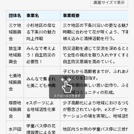
画面サイズで表示
団体名
事業名
事業概要
三ケ地
小杉地区の母な
三ケ地区の下条川沿いの更なる魅力向
域振興
る下条川の魅力
時期に合わせて花が咲くよう、下条川
会
向上作戦
植え込みと清掃活動を行う。
放生津
みんなで考えよ
防災活動を通じて交流を深めるととも
地域振
う！自主防災の
て女性の視点を取り入れやすくする環
興会
必要性！
自主防災意識を高めていく。
子どもから高齢者までが、ふれあえる
七美地
域づくりを目指す。
みんなで集まれ
域振興
①幼年期の楽しい思い出作り、ふるさ
七美こども神輿
会
②地域コミュニティの形成。
スクロールできます
塚原地
eスポーツによ
少子高齢化により地域におけるつなが
域振興
る地域活性化事
が懸念されている中、eスポーツを通
会
業
ケーションの場を実現し、地域活性化
学童バス停の花
水戸田
地区内５か所の学童バス停に三世代で
壇設置による笑