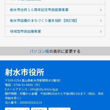
射水市合併１０周年記念市民提案事業
射水市協働のまちづくり基本指針【改訂版】
地域型市民協働事業
パソコン版
の表示に変更する
射水市役所
〒939-0294 富山県射水市新開発410番地1
電話：0766-51-6600（代）
Eメールアドレス：
info@city.imizu.lg.jp
開庁時間：月曜から金曜 午前8時30分から午後5時15分まで（祝日、年末
年始を除く）
法人番号：2000020162116