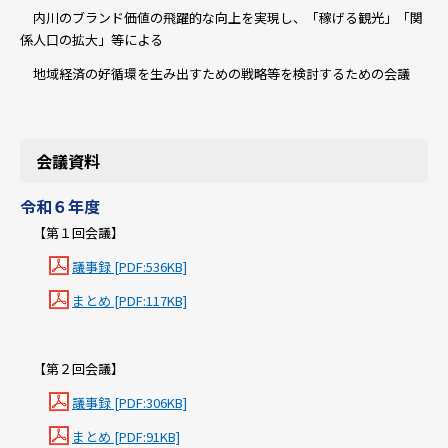
内川のブランド価値の飛躍的な向上を実現し、「稼げる観光」「関
係人口の拡大」等による
地域経済の好循環を生み出すための戦略等を検討するための会議
会議資料
令和６年度
【第１回会議】
議事録 [PDF:536KB]
まとめ [PDF:117KB]
【第２回会議】
議事録 [PDF:306KB]
まとめ [PDF:91KB]