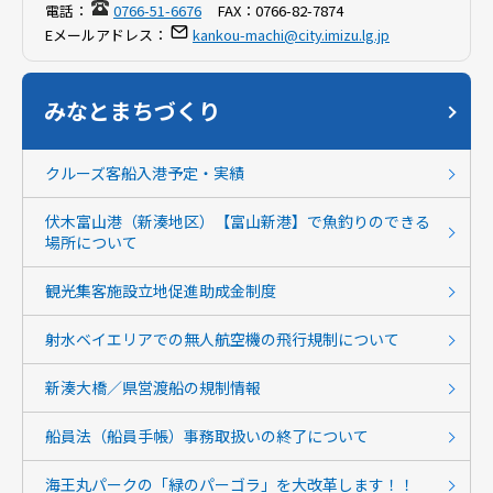
電話：
0766-51-6676
FAX：
0766-82-7874
Eメールアドレス：
kankou-machi@city.imizu.lg.jp
みなとまちづくり
クルーズ客船入港予定・実績
伏木富山港（新湊地区）【富山新港】で魚釣りのできる
場所について
観光集客施設立地促進助成金制度
射水ベイエリアでの無人航空機の飛行規制について
新湊大橋／県営渡船の規制情報
船員法（船員手帳）事務取扱いの終了について
海王丸パークの「緑のパーゴラ」を大改革します！！