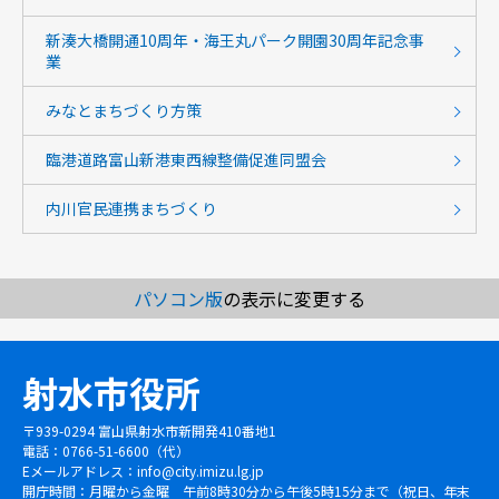
新湊大橋開通10周年・海王丸パーク開園30周年記念事
業
みなとまちづくり方策
臨港道路富山新港東西線整備促進同盟会
内川官民連携まちづくり
パソコン版
の表示に変更する
射水市役所
〒939-0294 富山県射水市新開発410番地1
電話：0766-51-6600（代）
Eメールアドレス：
info@city.imizu.lg.jp
開庁時間：月曜から金曜 午前8時30分から午後5時15分まで（祝日、年末