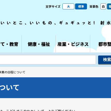
文字サイズ
大
標準
背景色
白
育て・教育
健康・福祉
産業・ビジネス
都市
事業の日程について
ついて