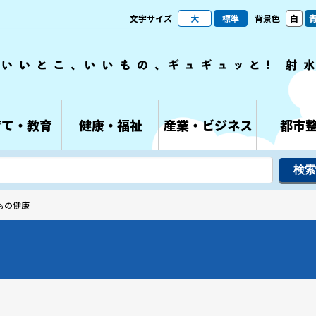
文字サイズ
大
標準
背景色
白
育て・教育
健康・福祉
産業・ビジネス
都市
もの健康