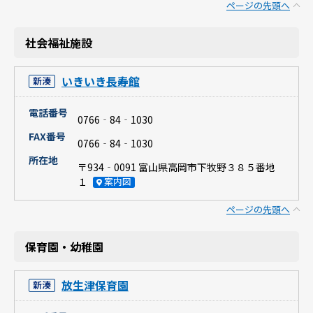
ページの先頭へ
社会福祉施設
いきいき長寿館
新湊
電話番号
0766‐84‐1030
FAX番号
0766‐84‐1030
所在地
〒934‐0091 富山県高岡市下牧野３８５番地
１
案内図
ページの先頭へ
保育園・幼稚園
放生津保育園
新湊