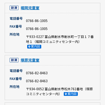
堀岡児童室
新湊
電話番号
0766-86-1005
FAX番号
0766-86-1005
所在地
〒933-0227 富山県射水市射水町一丁目１７番
地１（堀岡コミュニティセンター内）
案内図
塚原児童室
新湊
電話番号
0766-82-8463
FAX番号
0766-82-8463
所在地
〒934-0052 富山県射水市松木761番地（塚原
コミニティセンター内）
案内図