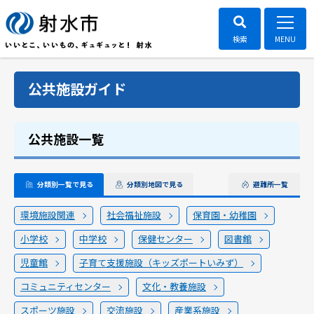
公共施設ガイド
公共施設一覧
分類別一覧で見る
分類別地図で見る
避難所一覧
環境施設関連
社会福祉施設
保育園・幼稚園
小学校
中学校
保健センター
図書館
児童館
子育て支援施設（キッズポートいみず）
コミュニティセンター
文化・教養施設
スポーツ施設
交流施設
産業系施設