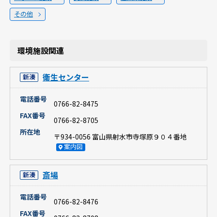
その他
環境施設関連
衛生センター
新湊
電話番号
0766-82-8475
FAX番号
0766-82-8705
所在地
〒934-0056 富山県射水市寺塚原９０４番地
案内図
斎場
新湊
電話番号
0766-82-8476
FAX番号