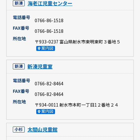
海老江児童センター
新湊
電話番号
0766-86-1518
FAX番号
0766-86-1518
所在地
〒933-0237 富山県射水市東明東町３番地５
案内図
新湊児童室
新湊
電話番号
0766-82-8464
FAX番号
0766-82-8464
所在地
〒934-0011 射水市本町一丁目1２番地２４
案内図
太閤山児童館
小杉