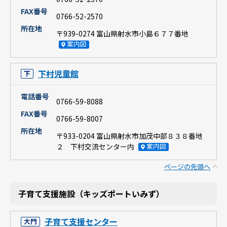
FAX番号
0766-52-2570
所在地
〒939-0274 富山県射水市小島６７７番地
案内図
下村児童館
下
電話番号
0766-59-8088
FAX番号
0766-59-8007
所在地
〒933-0204 富山県射水市加茂中部８３８番地
２ 下村交流センター内
案内図
ページの先頭へ
子育て支援施設（キッズポートいみず）
子育て支援センター
大門