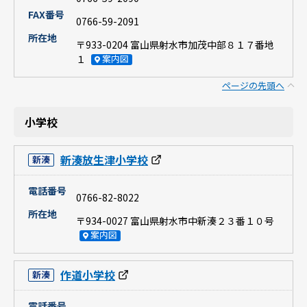
FAX番号
0766-59-2091
所在地
〒933-0204 富山県射水市加茂中部８１７番地
１
案内図
ページの先頭へ
小学校
新湊放生津小学校
新湊
電話番号
0766-82-8022
所在地
〒934-0027 富山県射水市中新湊２３番１０号
案内図
作道小学校
新湊
電話番号