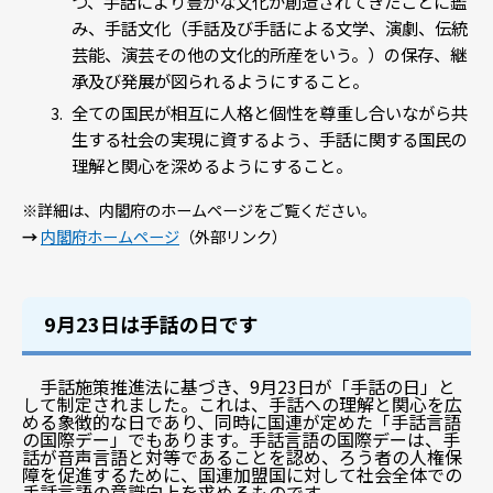
つ、手話により豊かな文化が創造されてきたことに鑑
み、手話文化（手話及び手話による文学、演劇、伝統
芸能、演芸その他の文化的所産をいう。）の保存、継
承及び発展が図られるようにすること。
全ての国民が相互に人格と個性を尊重し合いながら共
生する社会の実現に資するよう、手話に関する国民の
理解と関心を深めるようにすること。
※詳細は、内閣府のホームページをご覧ください。
→
内閣府ホームページ
（外部リンク）
9月23日は手話の日です
手話施策推進法に基づき、9月23日が「手話の日」と
して制定されました。これは、手話への理解と関心を広
める象徴的な日であり、同時に国連が定めた「手話言語
の国際デー」でもあります。手話言語の国際デーは、手
話が音声言語と対等であることを認め、ろう者の人権保
障を促進するために、国連加盟国に対して社会全体での
手話言語の意識向上を求めるものです。