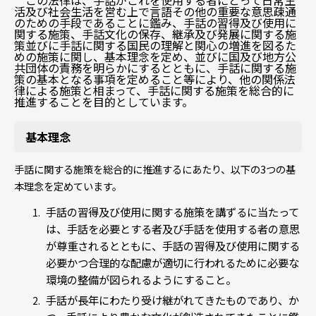
この法律は、手話がこれを使用する者にとって日常生
活及び社会生活を営む上で言語その他の重要な意思疎通
のための手段であることに鑑み、手話の習得及び使用に
関する施策、手話文化の保存、継承及び発展に関する施
策並びに手話に関する国民の理解と関心の増進を図るた
めの施策に関し、基本理念を定め、並びに国及び地方公
共団体の責務を明らかにするとともに、手話に関する施
策の基本となる事項を定めること等により、他の関係法
律による施策と相まって、手話に関する施策を総合的に
推進することを目的としています。
基本理念
手話に関する施策を総合的に推進するにあたり、以下の3つの基
本理念を定めています。
手話の習得及び使用に関する施策を講ずるに当たって
は、手話を必要とする者及び手話を使用する者の意思
が尊重されるとともに、手話の習得及び使用に関する
必要かつ合理的な配慮が適切に行われるために必要な
環境の整備が図られるようにすること。
手話が長年にわたり受け継がれてきたものであり、か