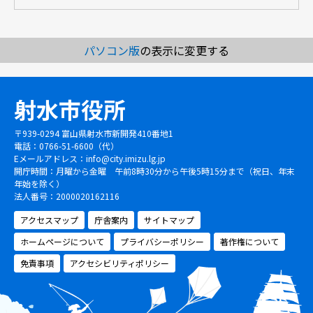
パソコン版
の表示に変更する
射水市役所
〒939-0294 富山県射水市新開発410番地1
電話：0766-51-6600（代）
Eメールアドレス：
info@city.imizu.lg.jp
開庁時間：月曜から金曜 午前8時30分から午後5時15分まで（祝日、年末
年始を除く）
法人番号：2000020162116
アクセスマップ
庁舎案内
サイトマップ
ホームページについて
プライバシーポリシー
著作権について
免責事項
アクセシビリティポリシー