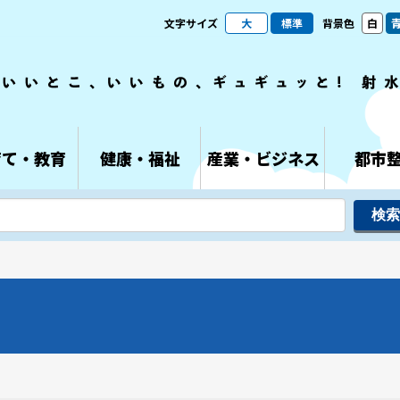
文字サイズ
大
標準
背景色
白
育て・教育
健康・福祉
産業・ビジネス
都市