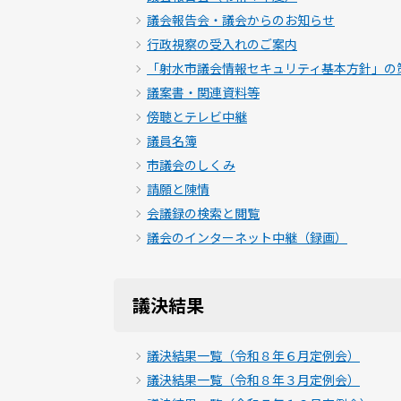
議会報告会・議会からのお知らせ
行政視察の受入れのご案内
「射水市議会情報セキュリティ基本方針」の
議案書・関連資料等
傍聴とテレビ中継
議員名簿
市議会のしくみ
請願と陳情
会議録の検索と閲覧
議会のインターネット中継（録画）
議決結果
議決結果一覧（令和８年６月定例会）
議決結果一覧（令和８年３月定例会）