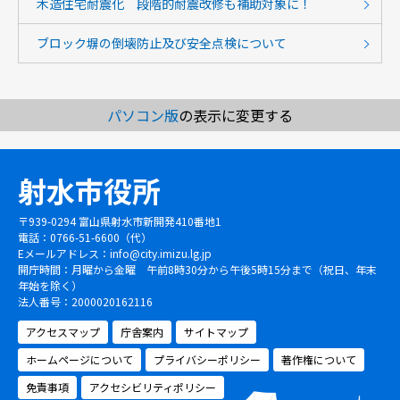
木造住宅耐震化 段階的耐震改修も補助対象に！
ブロック塀の倒壊防止及び安全点検について
パソコン版
の表示に変更する
射水市役所
〒939-0294 富山県射水市新開発410番地1
電話：0766-51-6600（代）
Eメールアドレス：
info@city.imizu.lg.jp
開庁時間：月曜から金曜 午前8時30分から午後5時15分まで（祝日、年末
年始を除く）
法人番号：2000020162116
アクセスマップ
庁舎案内
サイトマップ
ホームページについて
プライバシーポリシー
著作権について
免責事項
アクセシビリティポリシー