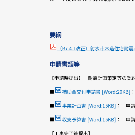
要綱
（R7.4.1改正）射水市木造住宅耐震改
申請書類等
【申請時提出】 耐震計画策定等の契
■
補助金交付申請書 [Word:20KB]
■
事業計画書 [Word:15KB]
： 申
■
収支予算書 [Word:15KB]
： 申
【工事完了後提出】