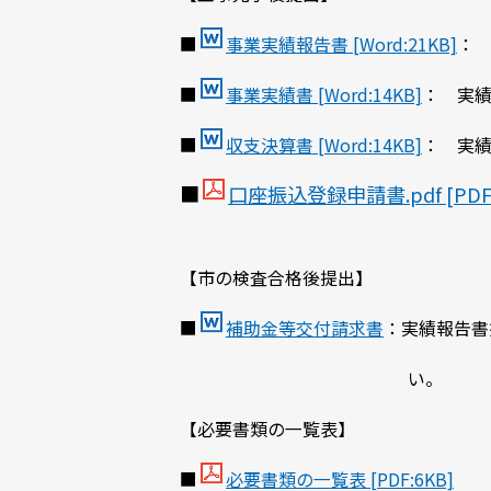
■
事業実績報告書 [Word:21KB]
：
■
事業実績書 [Word:14KB]
： 実
■
収支決算書 [Word:14KB]
： 実
■
口座振込登録申請書.pdf [PDF:
【市の検査合格後提出】
■
補助金等交付請求書
：実績報告書
い。
【必要書類の一覧表】
■
必要書類の一覧表 [PDF:6KB]