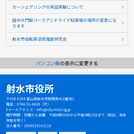
カーシェアリングの実証実験について
越中大門駅パークアンドライド駐車場の場所が変更にな
ります
射水市自転車活用推進研究会
パソコン版
の表示に変更する
射水市役所
〒939-0294 富山県射水市新開発410番地1
電話：0766-51-6600（代）
Eメールアドレス：
info@city.imizu.lg.jp
開庁時間：月曜から金曜 午前8時30分から午後5時15分まで（祝日、年末
年始を除く）
法人番号：2000020162116