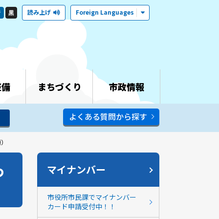
読み上げ
Foreign Languages
青
黒
整備
まちづくり
市政情報
よくある質問から探す
順）
つ
マイナンバー
市役所市民課でマイナンバー
カード申請受付中！！