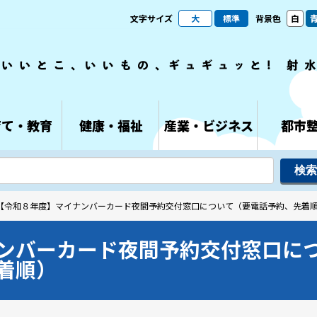
文字サイズ
大
標準
背景色
白
育て・教育
健康・福祉
産業・ビジネス
都市
 【令和８年度】マイナンバーカード夜間予約交付窓口について（要電話予約、先着
ンバーカード夜間予約交付窓口に
着順）