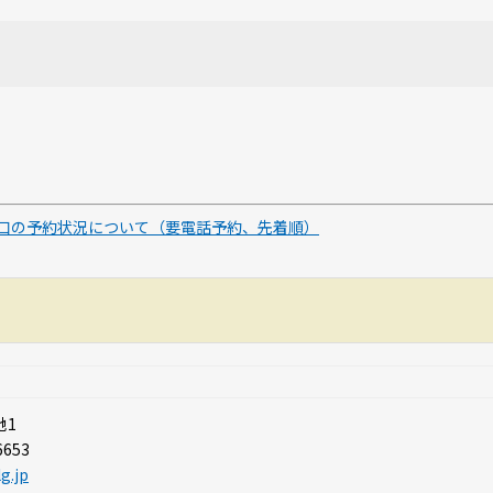
口の予約状況について（要電話予約、先着順）
地1
6653
g.jp