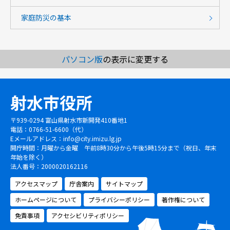
家庭防災の基本
パソコン版
の表示に変更する
射水市役所
〒939-0294 富山県射水市新開発410番地1
電話：0766-51-6600（代）
Eメールアドレス：
info@city.imizu.lg.jp
開庁時間：月曜から金曜 午前8時30分から午後5時15分まで（祝日、年末
年始を除く）
法人番号：2000020162116
アクセスマップ
庁舎案内
サイトマップ
ホームページについて
プライバシーポリシー
著作権について
免責事項
アクセシビリティポリシー