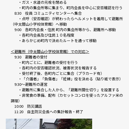
・ガス・水道の元栓を閉める
・町内の集会所等に集まり、町内会長を中心に安否確認を行う
8:30 役員 コミュニティセンターへ集合
・点呼（安否確認）が終わったらヘルメットを着用して避難所
（中太閤山小学校体育館）へ移動
9:00 各町内会長・住民 町内の集会所等から、避難所へ移動
・各町内会長及び住民１０名程度
・あらかじめ町内で決めたルートを通って移動
＜避難所（中太閤山小学校体育館）での対応＞
9:30 避難者の受付
・町内ごとに、避難者の受付を行う
・各町内の安否確認状況、被害状況を報告する
・受付終了後、各町内ごとに集合（プラカード有）
・「介護者」「負傷者」「妊婦」役を決める（貼り紙で表示）
9:30～避難所の運営
・避難所に集合した人から、「避難所間仕切り」を設置する
・非常食の準備、配布（カセットコンロを使ったアルファ米の
調理）
10:00 防災講話
11:20 自主防災会長への集計報告・終了