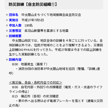
防災訓練【自主防災組織①】
団体名
中太閤山まちづくり地域振興会自主防災会
実施日
平成27年7月5日
参加人数
180名
災害想定
呉羽山断層帯を震源とする地震
訓練概要
中太閤山地区では、地区全体の訓練を４年ごとに行っている。全
体訓練以外では、住民が地域のことをより理解できるよう、災害図
上訓練DIGやHUGを行ってきた。平成27年度は今までの図上訓練を
生かした実動訓練となった。
訓練内容
8:00 地震発生（震度７）
・消防分団の消防車が中太閤山地域を巡回（警鐘、｢訓練｣連
呼）
＜発災後、各自・各町内会での対応＞
8:00 自宅内部・外回りの点検確認（電気・ガス・水道のライフ
ラインの停止）
8:15 隣近所（各班）の状況確認
・家の外へ出る際は必ず電源ブレーカーを落とす（通電火災防
止の為）