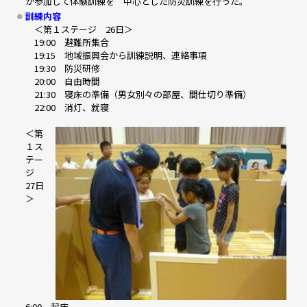
が参加して体験訓練を 中心とした防災訓練を行った。
訓練内容
＜第１ステージ 26日＞
19:00 避難所集合
19:15 地域振興会から訓練説明、連絡事項
19:30 防災研修
20:00 自由時間
21:30 寝床の準備（男女別々の部屋、間仕切り準備）
22:00 消灯、就寝
＜第
１ス
テー
ジ
27日
＞
6:00 起床