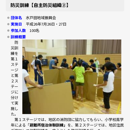
防災訓練【自主防災組織②】
団体名
水戸田地域振興会
実施日
平成26年7月26日・27日
参加人数
100名
訓練概要
防
災訓
練を
第１
ステ
ージ
と第
２ス
テー
ジに
分け
て実
施し
た。
第１ステージでは、地区の消防団に協力してもらい、小学校高学
年による「
避難所宿泊体験訓練」
を、第２ステージでは、地区住民