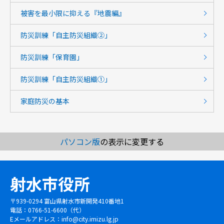
被害を最小限に抑える『地震編』
防災訓練「自主防災組織②」
防災訓練「保育園」
防災訓練「自主防災組織①」
家庭防災の基本
パソコン版
の表示に変更する
射水市役所
〒939-0294 富山県射水市新開発410番地1
電話：0766-51-6600（代）
Eメールアドレス：
info@city.imizu.lg.jp