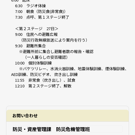
6:30 ラジオ体操
7:00 朝食（防災食(非常食)）
7:30 点呼、第１ステージ終了
＜第２ステージ 27日＞
9:00 住民への避難広報
（防災行政無線放送により案内を行う）
9:30 避難所集合
※避難所前に集合し避難者数の報告・確認
（一人暮らしの安否確認）
10:00 個別体験訓練
※バケツリレー、水消火器訓練、地震体験訓練、煙体験訓練、
AED訓練、防災ビデオ、 炊き出し訓練
11:55 非常食（炊き出し）、試食
12:10 第２ステージ終了、解散
お問い合わせ
防災・資産管理課 防災危機管理班