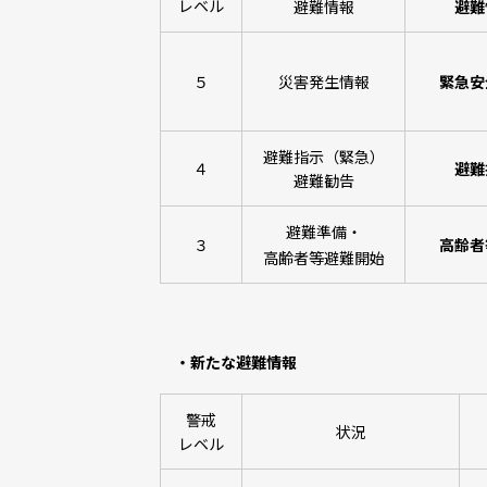
レベル
避難情報
避難
５
災害発生情報
緊急安
避難指示（緊急）
４
避難
避難勧告
避難準備・
３
高齢者
高齢者等避難開始
・新たな避難情報
警戒
状況
レベル