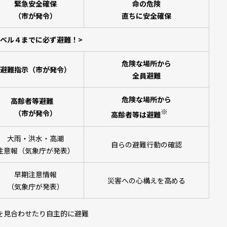
緊急安全確保
命の危険
（市が発令）
直ちに安全確保
ベル４までに必ず避難！>
危険な場所から
避難指示
（市が発令）
全員避難
危険な場所から
高齢者等避難
※
（市が発令）
高齢者等は避難
大雨・洪水・高潮
自らの避難行動の確認
注意報（気象庁が発表）
早期注意情報
災害への心構えを高める
（気象庁が発表）
を見合わせたり自主的に避難