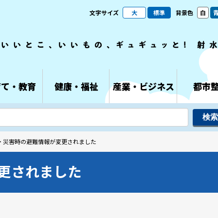
文字サイズ
大
標準
背景色
白
育て・教育
健康・福祉
産業・ビジネス
都市
> 災害時の避難情報が変更されました
更されました