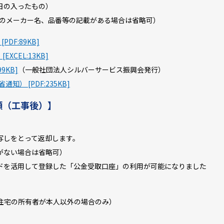
日の入ったもの）
のメーカー名、品番等の記載がある場合は省略可）
DF:89KB]
XCEL:13KB]
9KB]
（一般社団法人シルバーサービス振興会発行）
知） [PDF:235KB]
類（工事後）】
写しをとって返却します。
がない場合は省略可）
を活用して登録した「公金受取口座」の利用が可能になりました
住宅の所有者が本人以外の場合のみ）