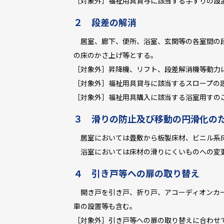
［対象外］福祉用具貸与に該当する手すりの設
２ 段差の解消
居室、廊下、便所、浴室、玄関等の各室間の段
の床のかさ上げ等とする。
［対象外］昇降機、リフト、段差解消機等動力
［対象外］福祉用具貸与に該当するスロープの
［対象外］福祉用具購入に該当する浴室用すの
３ 滑りの防止及び移動の円滑化の
居室においては畳敷から板製床材、ビニル系
浴室においては床材の滑りにくいものへの変
４ 引き戸等への扉の取り替え
開き戸を引き戸、折り戸、アコーディオンカー
車の設置等も含む。
［対象外］引き戸等への扉の取り替えに合わせ