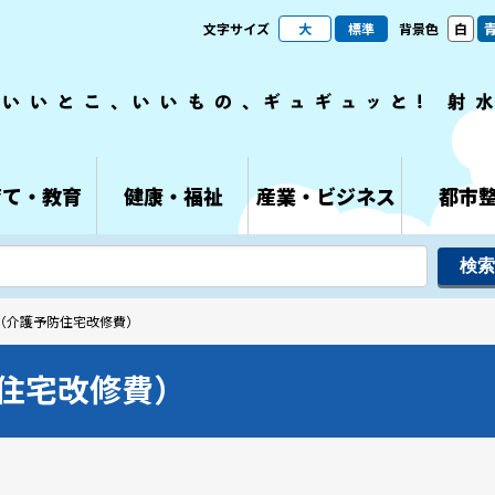
文字サイズ
大
標準
背景色
白
育て・教育
健康・福祉
産業・ビジネス
都市
費（介護予防住宅改修費）
住宅改修費）