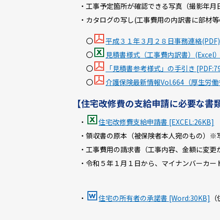
・工事予定箇所が確認できる写真（撮影年月
・カタログの写し(工事費用の内訳書に部材等
〇
平成３１年３月２８日事務連絡(PDF) [P
〇
見積書様式（工事費内訳書）(Excel） [E
〇
「見積書参考様式」の手引き [PDF:79
〇
介護保険最新情報Vol.664（厚生労働省通
【住宅改修費の支給申請に必要な書
・
住宅改修費支給申請書 [EXCEL:26KB]
・領収書の原本（被保険者本人宛のもの）※
・工事費用の請求書（工事内容、金額に変更
・令和５年１月１日から、マイナンバーカード
・
住宅の所有者の承諾書 [Word:30KB]
（