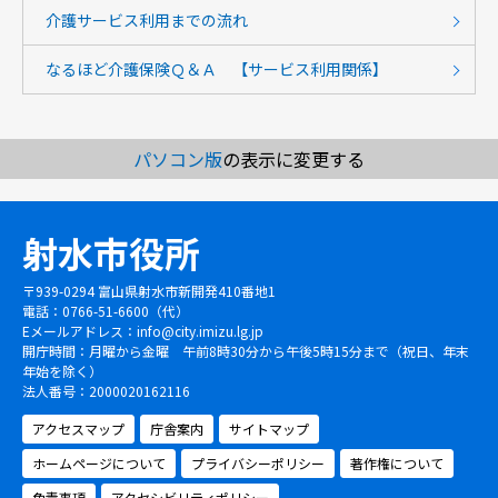
介護サービス利用までの流れ
なるほど介護保険Ｑ＆Ａ 【サービス利用関係】
パソコン版
の表示に変更する
射水市役所
〒939-0294 富山県射水市新開発410番地1
電話：0766-51-6600（代）
Eメールアドレス：
info@city.imizu.lg.jp
開庁時間：月曜から金曜 午前8時30分から午後5時15分まで（祝日、年末
年始を除く）
法人番号：2000020162116
アクセスマップ
庁舎案内
サイトマップ
ホームページについて
プライバシーポリシー
著作権について
免責事項
アクセシビリティポリシー