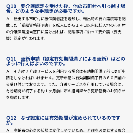
Ｑ10 要介護認定を受けた後、他の市町村へ引っ越す場
合、どのような手続きが必要ですか。
Ａ 転出する市町村に被保険者証を返却し、転出時の要介護度等を記
載した「受給資格証明書」を転入日から１４日以内に転入地の市町村
の介護保険担当窓口に届け出れば、記載事項に沿って要介護（要支
援）認定が行われます。
Ｑ11 更新申請（認定有効期間満了による更新）はどの
ように行えばよいのですか。
Ａ 引き続き介護サービスを利用する場合は有効期間満了前に更新申
請をしなければいけません。更新申請は有効期間満了日の６０日前か
ら受け付けております。また、介護サービスを利用している場合は、
有効期間が終了する約１ヶ月前に市の担当課から更新勧奨のお知らせ
を郵送します。
Ｑ12 なぜ認定には有効期間が定められているのです
か。
Ａ 高齢者の心身の状態は変化しやすいため、介護を必要とする度合