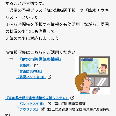
することが大切です。
通常の予報プラス「降水短時間予報」や「降水ナウキ
ャスト」といった
１～６時間先を予報する情報を有効活用しながら、周囲
の状況の変化にも注意して
天気の急変に対応しましょう。
※情報収集はこちらをご活用ください。
⇒
『
射水市防災気象情報
』
『気象庁』
『
富山防災WEB』
『防災ネット富山』
『富山県土砂災害警戒情報支援システム』
『パレットとやま』
（富山河川国道事務所）
『ナウファス』
（国土交通省港湾局 全国港湾海洋波浪情報
網）