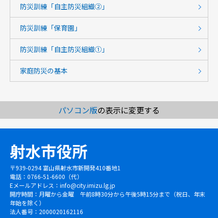
防災訓練「自主防災組織②」
防災訓練「保育園」
防災訓練「自主防災組織①」
家庭防災の基本
パソコン版
の表示に変更する
射水市役所
〒939-0294 富山県射水市新開発410番地1
電話：0766-51-6600（代）
Eメールアドレス：
info@city.imizu.lg.jp
開庁時間：月曜から金曜 午前8時30分から午後5時15分まで（祝日、年末
年始を除く）
法人番号：2000020162116