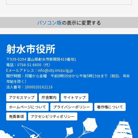
パソコン版
の表示に変更する
射水市役所
〒939-0294 富山県射水市新開発410番地1
電話：0766-51-6600（代）
Eメールアドレス：
info@city.imizu.lg.jp
開庁時間：月曜から金曜 午前8時30分から午後5時15分まで（祝日、年末
年始を除く）
法人番号：2000020162116
アクセスマップ
庁舎案内
サイトマップ
ホームページについて
プライバシーポリシー
著作権について
免責事項
アクセシビリティポリシー