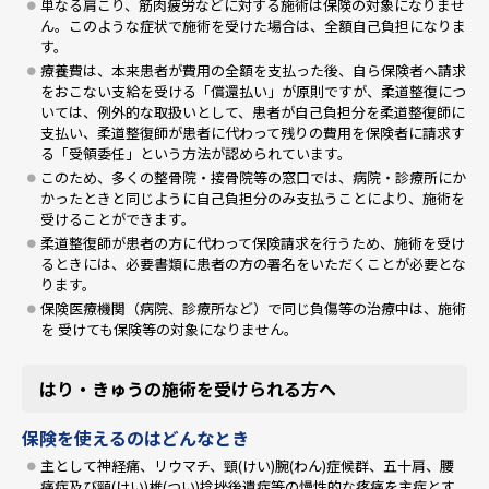
単なる肩こり、筋肉疲労などに対する施術は保険の対象になりませ
ん。このような症状で施術を受けた場合は、全額自己負担になりま
す。
療養費は、本来患者が費用の全額を支払った後、自ら保険者へ請求
をおこない支給を受ける「償還払い」が原則ですが、柔道整復につ
いては、例外的な取扱いとして、患者が自己負担分を柔道整復師に
支払い、柔道整復師が患者に代わって残りの費用を保険者に請求す
る「受領委任」という方法が認められています。
このため、多くの整骨院・接骨院等の窓口では、病院・診療所にか
かったときと同じように自己負担分のみ支払うことにより、施術を
受けることができます。
柔道整復師が患者の方に代わって保険請求を行うため、施術を受け
るときには、必要書類に患者の方の署名をいただくことが必要とな
ります。
保険医療機関（病院、診療所など）で同じ負傷等の治療中は、施術
を 受けても保険等の対象になりません。
はり・きゅうの施術を受けられる方へ
保険を使えるのはどんなとき
主として神経痛、リウマチ、頸(けい)腕(わん)症候群、五十肩、腰
痛症及び頸(けい)椎(つい)捻挫後遺症等の慢性的な疼痛を主症とす