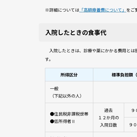
※詳細については
「高額療養費について」
をご
入院したときの食事代
入院したときは、診療や薬にかかる費用とは別
す。
所得区分
標準負担額
一般
（下記以外の人）
過去
９
●住民税非課税世帯
１２か月の
●低所得者Ⅱ
９
入院日数