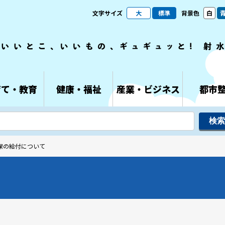
文字サイズ
大
標準
背景色
白
育て・教育
健康・福祉
産業・ビジネス
都市
国保の給付について